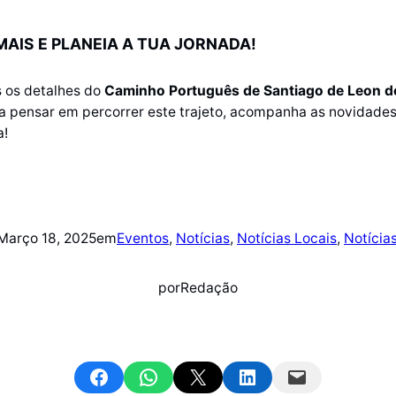
AIS E PLANEIA A TUA JORNADA!
s os detalhes do
Caminho Português de Santiago de Leon d
 a pensar em percorrer este trajeto, acompanha as novidades 
a!
Março 18, 2025
em
Eventos
, 
Notícias
, 
Notícias Locais
, 
Notícia
por
Redação
Share on Facebook
Share on WhatsApp
Email this Page
Share on LinkedIn
Email this Page