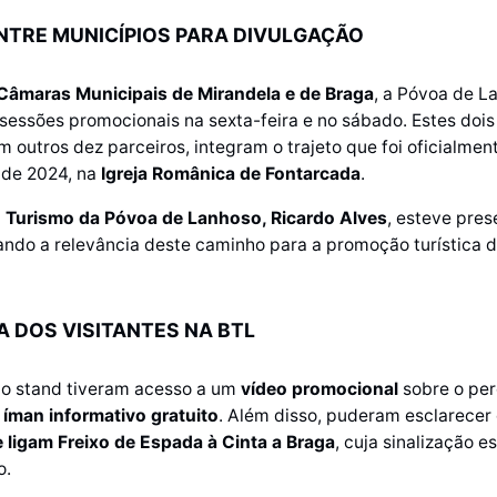
NTRE MUNICÍPIOS PARA DIVULGAÇÃO
Câmaras Municipais de Mirandela e de Braga
, a Póvoa de L
sessões promocionais na sexta-feira e no sábado. Estes dois
 outros dez parceiros, integram o trajeto que foi oficialme
 de 2024, na
Igreja Românica de Fontarcada
.
 Turismo da Póvoa de Lanhoso, Ricardo Alves
, esteve pres
ando a relevância deste caminho para a promoção turística do
A DOS VISITANTES NA BTL
do stand tiveram acesso a um
vídeo promocional
sobre o per
m
íman informativo gratuito
. Além disso, puderam esclarecer
ligam Freixo de Espada à Cinta a Braga
, cuja sinalização e
o.