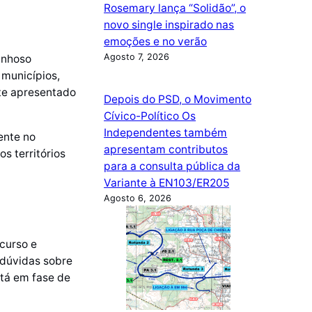
Rosemary lança “Solidão”, o
novo single inspirado nas
emoções e no verão
Agosto 7, 2026
anhoso
 municípios,
nte apresentado
Depois do PSD, o Movimento
Cívico-Político Os
Independentes também
ente no
apresentam contributos
s territórios
para a consulta pública da
Variante à EN103/ER205
Agosto 6, 2026
curso e
 dúvidas sobre
stá em fase de