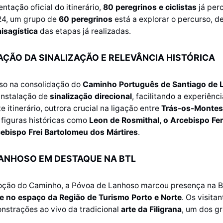
ntação oficial do itinerário,
80 peregrinos e ciclistas
já per
024, um grupo de
60 peregrinos
está a explorar o percurso, d
isagística
das etapas já realizadas.
ÇÃO DA SINALIZAÇÃO E RELEVÂNCIA HISTÓRICA
so na consolidação do
Caminho Português de Santiago de 
instalação de
sinalização direcional
, facilitando a experiênc
e itinerário, outrora crucial na ligação entre
Trás-os-Montes
 figuras históricas como
Leon de Rosmithal, o Arcebispo Fe
cebispo Frei Bartolomeu dos Mártires
.
LANHOSO EM DESTAQUE NA BTL
ção do Caminho, a Póvoa de Lanhoso marcou presença na 
 e no espaço da Região de Turismo Porto e Norte
. Os visit
onstrações ao vivo da tradicional
arte da Filigrana
, um dos gr