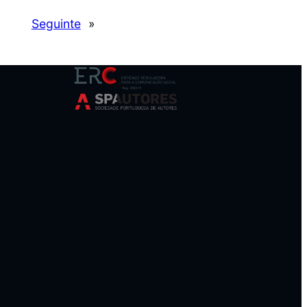
Seguinte
»