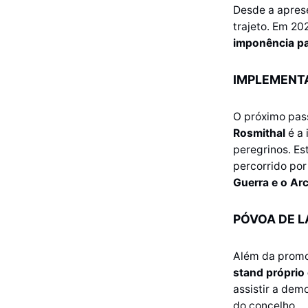
Desde a aprese
trajeto. Em 2
imponência pa
IMPLEMENTA
O próximo pas
Rosmithal
é a 
peregrinos. Est
percorrido por
Guerra e o Ar
PÓVOA DE 
Além da promo
stand próprio
assistir a dem
do concelho.