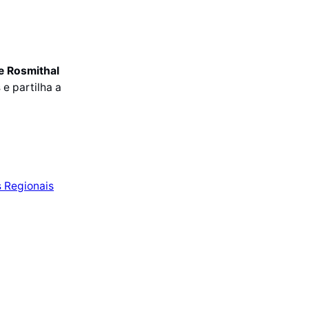
e Rosmithal
e partilha a
s Regionais