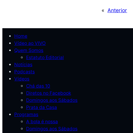
«
Anterior
Home
Vídeo ao VIVO
Quem Somos
Estatuto Editorial
Notícias
Podcasts
Vídeos
Chá das 10
Diretos no Facebook
Domingos aos Sábados
Prata da Casa
Programas
A bola é nossa
Domingos aos Sábados