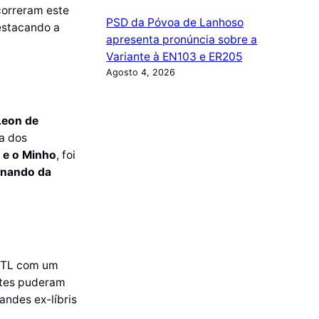
correram este
PSD da Póvoa de Lanhoso
estacando a
apresenta pronúncia sobre a
Variante à EN103 e ER205
Agosto 4, 2026
Leon de
ia dos
 e o Minho
, foi
rnando da
BTL com um
antes puderam
andes ex-líbris