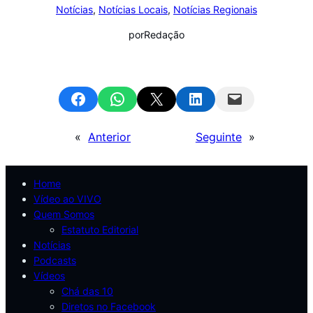
Notícias
, 
Notícias Locais
, 
Notícias Regionais
por
Redação
Share on Facebook
Share on WhatsApp
Email this Page
Share on LinkedIn
Email this Page
«
Anterior
Seguinte
»
Home
Vídeo ao VIVO
Quem Somos
Estatuto Editorial
Notícias
Podcasts
Vídeos
Chá das 10
Diretos no Facebook