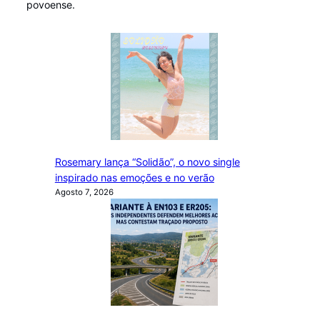
povoense.
Rosemary lança “Solidão”, o novo single
inspirado nas emoções e no verão
Agosto 7, 2026