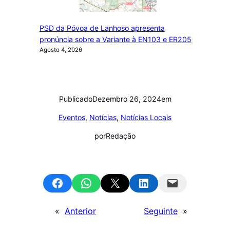
PSD da Póvoa de Lanhoso apresenta
pronúncia sobre a Variante à EN103 e ER205
Agosto 4, 2026
Publicado
Dezembro 26, 2024
em
Eventos
, 
Notícias
, 
Notícias Locais
por
Redação
Share on Facebook
Share on WhatsApp
Email this Page
Share on LinkedIn
Email this Page
«
Anterior
Seguinte
»