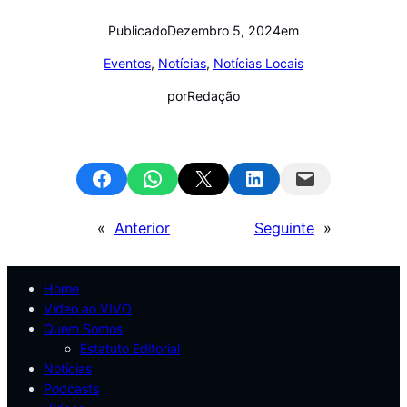
Publicado
Dezembro 5, 2024
em
Eventos
, 
Notícias
, 
Notícias Locais
por
Redação
Share on Facebook
Share on WhatsApp
Email this Page
Share on LinkedIn
Email this Page
«
Anterior
Seguinte
»
Home
Vídeo ao VIVO
Quem Somos
Estatuto Editorial
Notícias
Podcasts