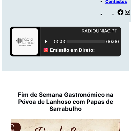
Contactos
F
a
c
e
b
o
o
k
Fim de Semana Gastronómico na
Póvoa de Lanhoso com Papas de
Sarrabulho