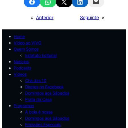
Share on Facebook
Share on WhatsApp
Email this Page
Share on LinkedIn
Email this Page
«
Anterior
Seguinte
»
Home
Vídeo ao VIVO
Quem Somos
Estatuto Editorial
Notícias
Podcasts
Vídeos
Chá das 10
Diretos no Facebook
Domingos aos Sábados
Prata da Casa
Programas
A bola é nossa
Domingos aos Sábados
Emissões Especiais