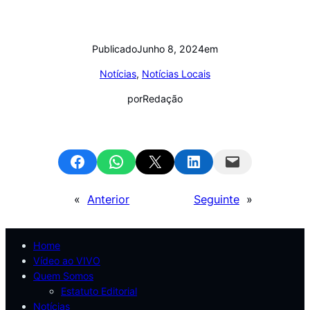
Publicado
Junho 8, 2024
em
Notícias
, 
Notícias Locais
por
Redação
Share on Facebook
Share on WhatsApp
Email this Page
Share on LinkedIn
Email this Page
«
Anterior
Seguinte
»
Home
Vídeo ao VIVO
Quem Somos
Estatuto Editorial
Notícias