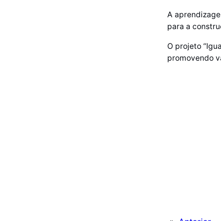
A aprendizagem
para a constru
O projeto “Igu
promovendo val