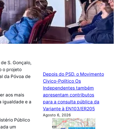
 de S. Gonçalo,
 o projeto
Depois do PSD, o Movimento
nal da Póvoa de
Cívico-Político Os
Independentes também
cer aos mais
apresentam contributos
a igualdade e a
para a consulta pública da
Variante à EN103/ER205
Agosto 6, 2026
stério Público
 cada um