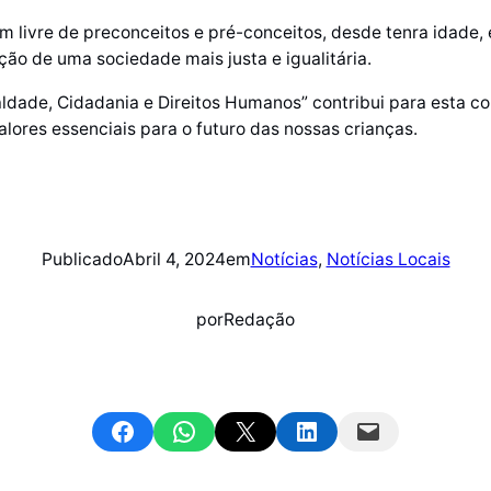
 livre de preconceitos e pré-conceitos, desde tenra idade,
ção de uma sociedade mais justa e igualitária.
aldade, Cidadania e Direitos Humanos” contribui para esta c
ores essenciais para o futuro das nossas crianças.
Publicado
Abril 4, 2024
em
Notícias
, 
Notícias Locais
por
Redação
Share on Facebook
Share on WhatsApp
Email this Page
Share on LinkedIn
Email this Page