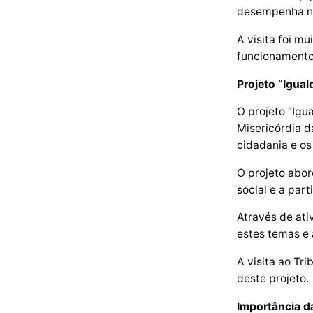
desempenha no
A visita foi m
funcionamento 
Projeto “Igua
O projeto “Igu
Misericórdia 
cidadania e os
O projeto abor
social e a part
Através de ativ
estes temas e 
A visita ao Tr
deste projeto.
Importância d