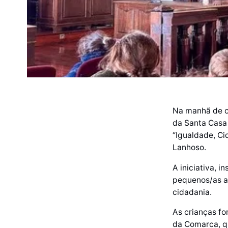
Na manhã de on
da Santa Casa 
“Igualdade, Ci
Lanhoso.
A iniciativa, 
pequenos/as as
cidadania.
As crianças fo
da Comarca, qu