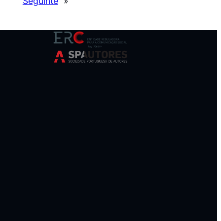
Seguinte
»