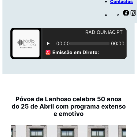
Contactos
F
a
c
e
b
o
o
k
Póvoa de Lanhoso celebra 50 anos
do 25 de Abril com programa extenso
e emotivo