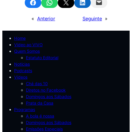
Share on Facebook
Share on WhatsApp
Email this Page
Share on LinkedIn
Email this Page
«
Anterior
Seguinte
»
Home
Vídeo ao VIVO
Quem Somos
Estatuto Editorial
Notícias
Podcasts
Vídeos
Chá das 10
Diretos no Facebook
Domingos aos Sábados
Prata da Casa
Programas
A bola é nossa
Domingos aos Sábados
Emissões Especiais