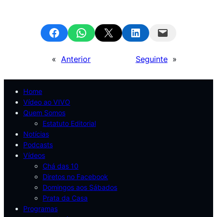
Share on Facebook
Share on WhatsApp
Email this Page
Share on LinkedIn
Email this Page
«
Anterior
Seguinte
»
Home
Vídeo ao VIVO
Quem Somos
Estatuto Editorial
Notícias
Podcasts
Vídeos
Chá das 10
Diretos no Facebook
Domingos aos Sábados
Prata da Casa
Programas