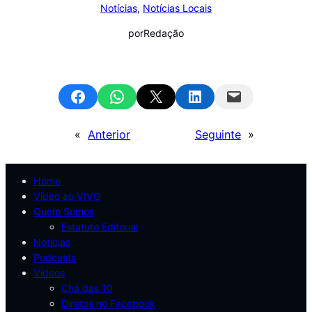
Notícias
, 
Notícias Locais
por
Redação
Share on Facebook
Share on WhatsApp
Email this Page
Share on LinkedIn
Email this Page
«
Anterior
Seguinte
»
Home
Vídeo ao VIVO
Quem Somos
Estatuto Editorial
Notícias
Podcasts
Vídeos
Chá das 10
Diretos no Facebook