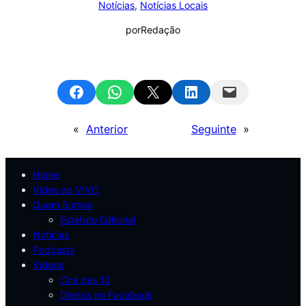
Notícias
, 
Notícias Locais
por
Redação
Share on Facebook
Share on WhatsApp
Email this Page
Share on LinkedIn
Email this Page
«
Anterior
Seguinte
»
Home
Vídeo ao VIVO
Quem Somos
Estatuto Editorial
Notícias
Podcasts
Vídeos
Chá das 10
Diretos no Facebook