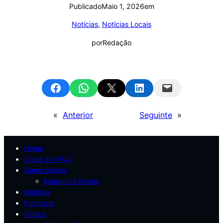
Publicado
Maio 1, 2026
em
Notícias
, 
Notícias Locais
por
Redação
Share on Facebook
Share on WhatsApp
Email this Page
Share on LinkedIn
Email this Page
«
Anterior
Seguinte
»
Home
Vídeo ao VIVO
Quem Somos
Estatuto Editorial
Notícias
Podcasts
Vídeos