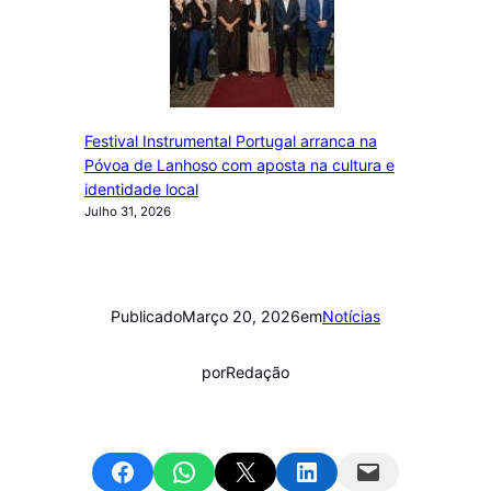
Festival Instrumental Portugal arranca na
Póvoa de Lanhoso com aposta na cultura e
identidade local
Julho 31, 2026
Publicado
Março 20, 2026
em
Notícias
por
Redação
Share on Facebook
Share on WhatsApp
Email this Page
Share on LinkedIn
Email this Page