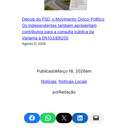
Depois do PSD, o Movimento Cívico-Político
Os Independentes também apresentam
contributos para a consulta pública da
Variante à EN103/ER205
Agosto 6, 2026
Publicado
Março 18, 2026
em
Notícias
, 
Notícias Locais
por
Redação
Share on Facebook
Share on WhatsApp
Email this Page
Share on LinkedIn
Email this Page