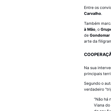
Entre os conv
Carvalho
.
Também marca
à Mão
, o
Grup
de
Gondomar
arte da filigra
COOPERAÇÃ
Na sua interve
principais terr
Segundo o aut
verdadeiro “tri
“Não há 
Viana do 