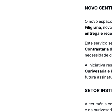
NOVO CENT
O novo espaço 
Filigrana
, nov
entrega e rec
Este serviço s
Contrastaria 
necessidade d
A iniciativa r
Ourivesaria e 
futura assina
SETOR INST
A cerimónia co
e da ourivesar