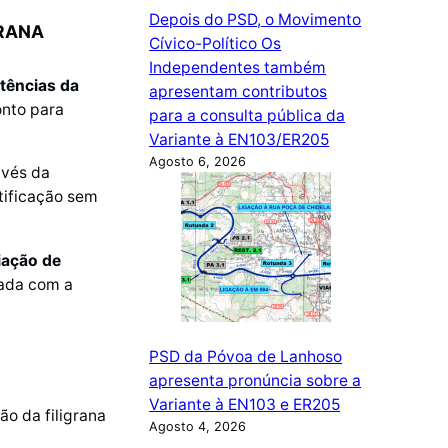
Depois do PSD, o Movimento
GRANA
Cívico-Político Os
Independentes também
tências da
apresentam contributos
onto para
para a consulta pública da
Variante à EN103/ER205
Agosto 6, 2026
avés da
rtificação sem
iação de
çada com a
PSD da Póvoa de Lanhoso
apresenta pronúncia sobre a
Variante à EN103 e ER205
ão da filigrana
Agosto 4, 2026