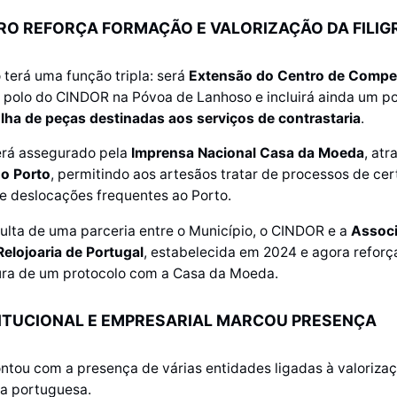
RO REFORÇA FORMAÇÃO E VALORIZAÇÃO DA FILI
terá uma função tripla: será
Extensão do Centro de Compe
o polo do CINDOR na Póvoa de Lanhoso e incluirá ainda um p
olha de peças destinadas aos serviços de contrastaria
.
erá assegurado pela
Imprensa Nacional Casa da Moeda
, atr
do Porto
, permitindo aos artesãos tratar de processos de ce
e deslocações frequentes ao Porto.
esulta de uma parceria entre o Município, o CINDOR e a
Assoc
Relojoaria de Portugal
, estabelecida em 2024 e agora refor
tura de um protocolo com a Casa da Moeda.
ITUCIONAL E EMPRESARIAL MARCOU PRESENÇA
ntou com a presença de várias entidades ligadas à valorizaç
ia portuguesa.