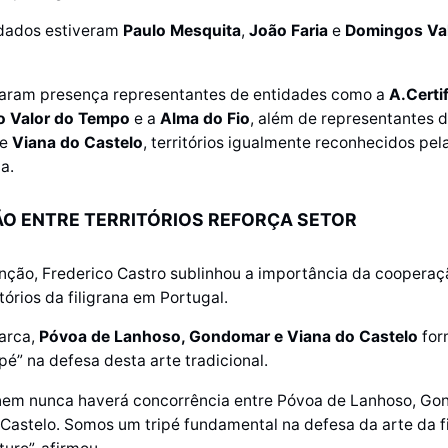
idados estiveram
Paulo Mesquita
,
João Faria
e
Domingos Va
ram presença representantes de entidades como a
A.Certi
o Valor do Tempo
e a
Alma do Fio
, além de representantes 
e
Viana do Castelo
, territórios igualmente reconhecidos pel
na.
O ENTRE TERRITÓRIOS REFORÇA SETOR
nção, Frederico Castro sublinhou a importância da cooperaç
itórios da filigrana em Portugal.
arca,
Póvoa de Lanhoso, Gondomar e Viana do Castelo
for
pé” na defesa desta arte tradicional.
nem nunca haverá concorrência entre Póvoa de Lanhoso, Go
Castelo. Somos um tripé fundamental na defesa da arte da fi