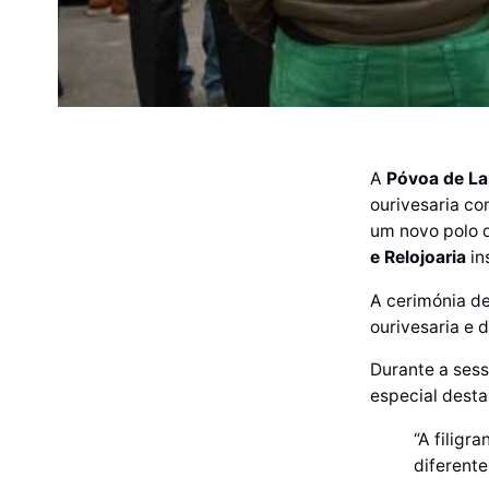
A
Póvoa de L
ourivesaria c
um novo polo
e Relojoaria
in
A cerimónia d
ourivesaria e 
Durante a sess
especial desta
“A filigr
diferente