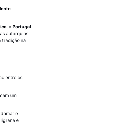
lente
fica
, a
Portugal
das autarquias
a tradição na
ão entre os
mam um
ndomar e
ligrana e