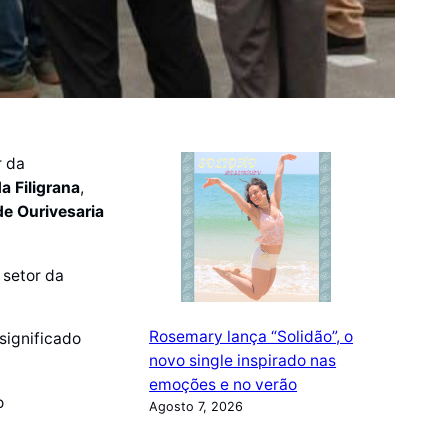
r da
 Filigrana
,
de Ourivesaria
 setor da
Rosemary lança “Solidão”, o
 significado
novo single inspirado nas
emoções e no verão
o
Agosto 7, 2026