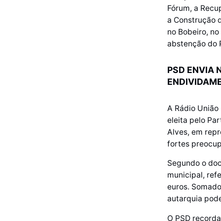
Fórum, a Recu
a Construção d
no Bobeiro, no
abstenção do 
PSD ENVIA 
ENDIVIDAM
A Rádio União
eleita pelo Pa
Alves, em rep
fortes preocup
Segundo o doc
municipal, ref
euros. Somados
autarquia pode
O PSD recorda 