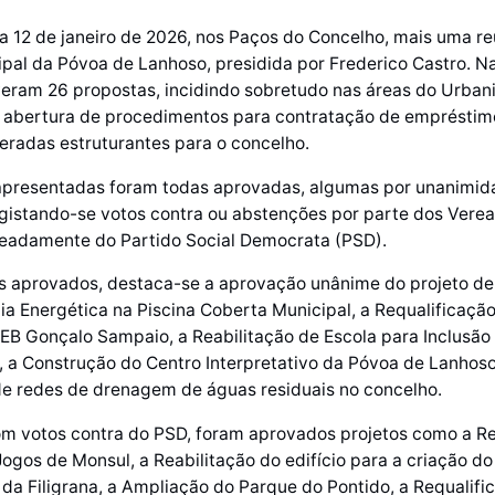
a 12 de janeiro de 2026, nos Paços do Concelho, mais uma re
pal da Póvoa de Lanhoso, presidida por Frederico Castro. N
veram 26 propostas, incidindo sobretudo nas áreas do Urban
 abertura de procedimentos para contratação de empréstim
eradas estruturantes para o concelho.
apresentadas foram todas aprovadas, algumas por unanimid
egistando-se votos contra ou abstenções por parte dos Vere
eadamente do Partido Social Democrata (PSD).
os aprovados, destaca-se a aprovação unânime do projeto de
cia Energética na Piscina Coberta Municipal, a Requalificaçã
EB Gonçalo Sampaio, a Reabilitação de Escola para Inclusão 
, a Construção do Centro Interpretativo da Póvoa de Lanhoso
de redes de drenagem de águas residuais no concelho.
om votos contra do PSD, foram aprovados projetos como a R
gos de Monsul, a Reabilitação do edifício para a criação do
a Filigrana, a Ampliação do Parque do Pontido, a Requalifi