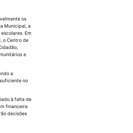
avelmente os
a Municipal, a
s escolares. Em
, o Centro de
Cidadão,
munitários e
endo a
suficiente no
ado à falta de
m financeira
rão decisões