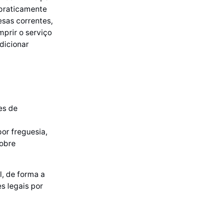
 praticamente
esas correntes,
mprir o serviço
dicionar
es de
or freguesia,
sobre
, de forma a
s legais por