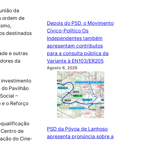
união da
a ordem de
Depois do PSD, o Movimento
ismo,
Cívico-Político Os
os destinados
Independentes também
apresentam contributos
ade e outras
para a consulta pública da
adores da
Variante à EN103/ER205
Agosto 6, 2026
 investimento
o do Pavilhão
Social –
 e o Reforço
equalificação
PSD da Póvoa de Lanhoso
 Centro de
apresenta pronúncia sobre a
cação do Cine-