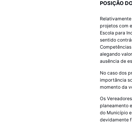
POSIÇÃO DO
Relativamente 
projetos com e
Escola para In
sentido contrá
Competências d
alegando valo
ausência de es
No caso dos p
importância so
momento da v
Os Vereadores
planeamento e
do Município e
devidamente f