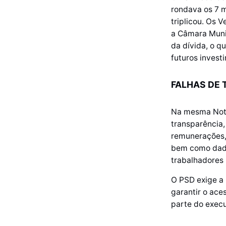
rondava os 7 m
triplicou. Os 
a Câmara Munic
da dívida, o q
futuros invest
FALHAS DE 
Na mesma Nota
transparência,
remunerações, 
bem como dado
trabalhadores 
O PSD exige a 
garantir o ace
parte do execu