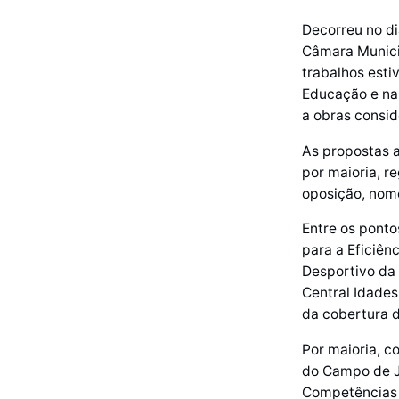
Decorreu no di
Câmara Munici
trabalhos esti
Educação e na
a obras consid
As propostas 
por maioria, r
oposição, nom
Entre os pont
para a Eficiên
Desportivo da 
Central Idades
da cobertura 
Por maioria, c
do Campo de Jo
Competências d