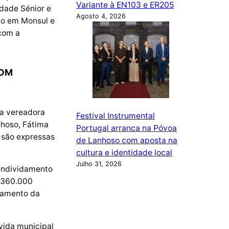
Variante à EN103 e ER205
dade Sénior e
Agosto 4, 2026
ão em Monsul e
 com a
COM
ra vereadora
Festival Instrumental
nhoso, Fátima
Portugal arranca na Póvoa
 são expressas
de Lanhoso com aposta na
cultura e identidade local
Julho 31, 2026
endividamento
7.360.000
idamento da
vida municipal