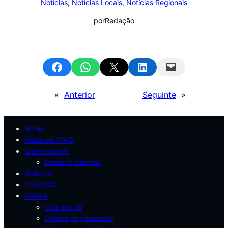
Notícias
, 
Notícias Locais
, 
Notícias Regionais
por
Redação
Share on Facebook
Share on WhatsApp
Email this Page
Share on LinkedIn
Email this Page
«
Anterior
Seguinte
»
Home
Vídeo ao VIVO
Quem Somos
Estatuto Editorial
Notícias
Podcasts
Vídeos
Chá das 10
Diretos no Facebook