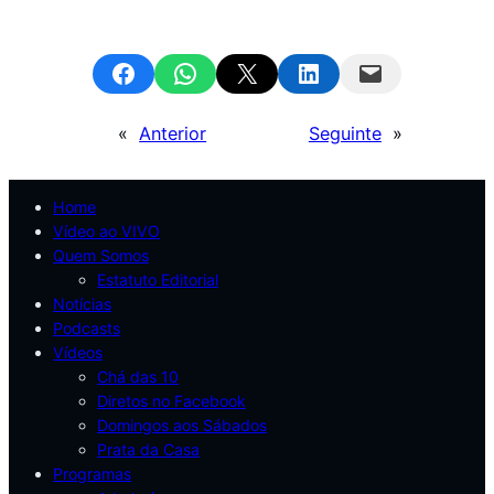
Share on Facebook
Share on WhatsApp
Email this Page
Share on LinkedIn
Email this Page
«
Anterior
Seguinte
»
Home
Vídeo ao VIVO
Quem Somos
Estatuto Editorial
Notícias
Podcasts
Vídeos
Chá das 10
Diretos no Facebook
Domingos aos Sábados
Prata da Casa
Programas