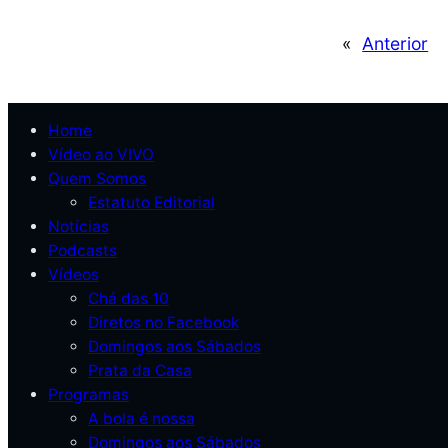
«
Anterior
Home
Vídeo ao VIVO
Quem Somos
Estatuto Editorial
Notícias
Podcasts
Vídeos
Chá das 10
Diretos no Facebook
Domingos aos Sábados
Prata da Casa
Programas
A bola é nossa
Domingos aos Sábados