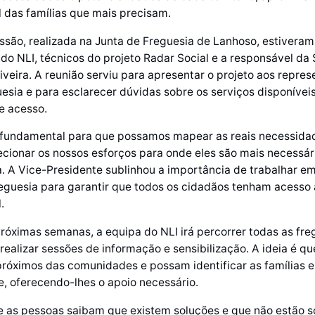
l das famílias que mais precisam.
ssão, realizada na Junta de Freguesia de Lanhoso, estiveram
o NLI, técnicos do projeto Radar Social e a responsável da
liveira. A reunião serviu para apresentar o projeto aos repre
uesia e para esclarecer dúvidas sobre os serviços disponíveis
 acesso.
 é fundamental para que possamos mapear as reais necessida
ecionar os nossos esforços para onde eles são mais necessári
. A Vice-Presidente sublinhou a importância de trabalhar e
reguesia para garantir que todos os cidadãos tenham acesso 
.
róximas semanas, a equipa do NLI irá percorrer todas as fre
realizar sessões de informação e sensibilização. A ideia é qu
róximos das comunidades e possam identificar as famílias 
e, oferecendo-lhes o apoio necessário.
 as pessoas saibam que existem soluções e que não estão so