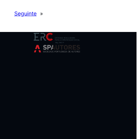
Seguinte
»