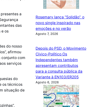
 presentes a
Rosemary lança “Solidão”, o
 Segurança
novo single inspirado nas
sentantes das
emoções e no verão
 e os
Agosto 7, 2026
des do nosso
Depois do PSD, o Movimento
os”, afirmou
Cívico-Político Os
m conjunto com
Independentes também
aos serviços
apresentam contributos
para a consulta pública da
Variante à EN103/ER205
guesias do
Agosto 6, 2026
e os técnicos
em situação de
zinhas”,