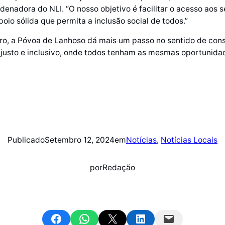
denadora do NLI. “O nosso objetivo é facilitar o acesso aos se
oio sólida que permita a inclusão social de todos.”
ro, a Póvoa de Lanhoso dá mais um passo no sentido de cons
justo e inclusivo, onde todos tenham as mesmas oportunida
Publicado
Setembro 12, 2024
em
Notícias
, 
Notícias Locais
por
Redação
Share on Facebook
Share on WhatsApp
Email this Page
Share on LinkedIn
Email this Page