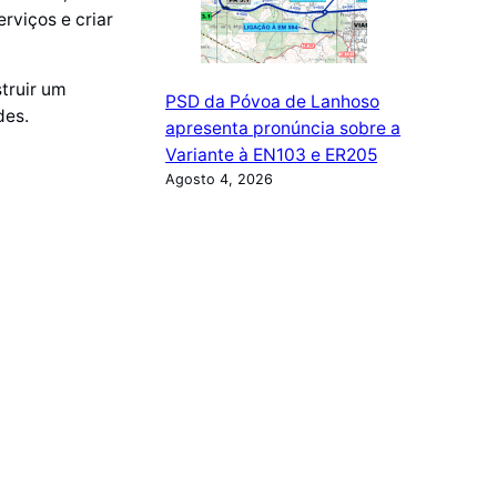
rviços e criar
truir um
PSD da Póvoa de Lanhoso
des.
apresenta pronúncia sobre a
Variante à EN103 e ER205
Agosto 4, 2026