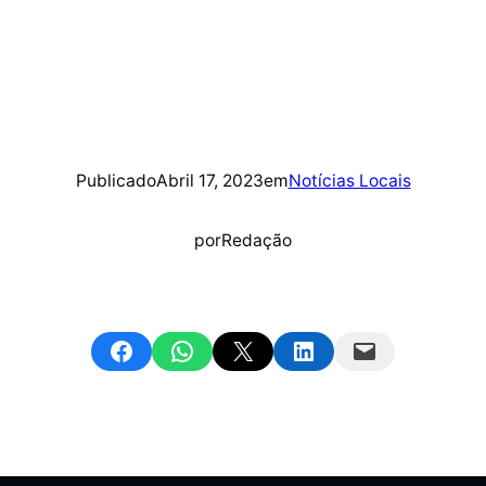
Publicado
Abril 17, 2023
em
Notícias Locais
por
Redação
Share on Facebook
Share on WhatsApp
Email this Page
Share on LinkedIn
Email this Page