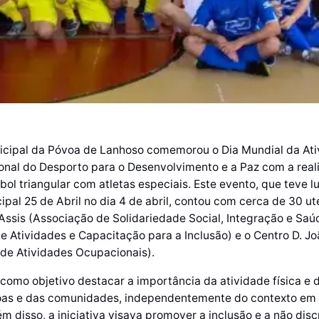
cipal da Póvoa de Lanhoso comemorou o Dia Mundial da Ativ
ional do Desporto para o Desenvolvimento e a Paz com a rea
ebol triangular com atletas especiais. Este evento, que teve l
ipal 25 de Abril no dia 4 de abril, contou com cerca de 30 ut
a Assis (Associação de Solidariedade Social, Integração e Saú
de Atividades e Capacitação para a Inclusão) e o Centro D. J
de Atividades Ocupacionais).
 como objetivo destacar a importância da atividade física e 
oas e das comunidades, independentemente do contexto em
m disso, a iniciativa visava promover a inclusão e a não dis