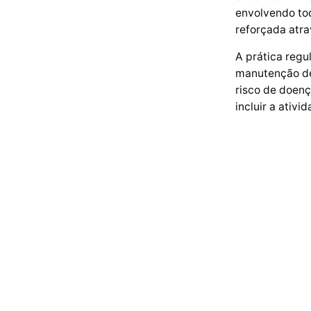
envolvendo tod
reforçada atra
A prática regul
manutenção de
risco de doenç
incluir a ativi