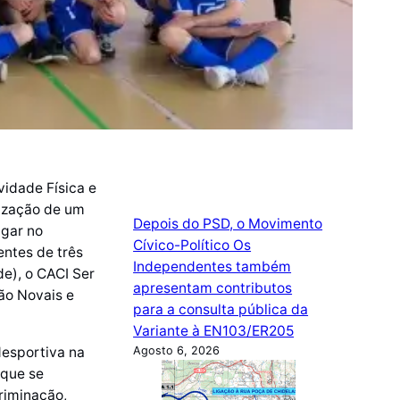
idade Física e
lização de um
Depois do PSD, o Movimento
ugar no
Cívico-Político Os
entes de três
Independentes também
de), o CACI Ser
apresentam contributos
oão Novais e
para a consulta pública da
Variante à EN103/ER205
desportiva na
Agosto 6, 2026
 que se
criminação,