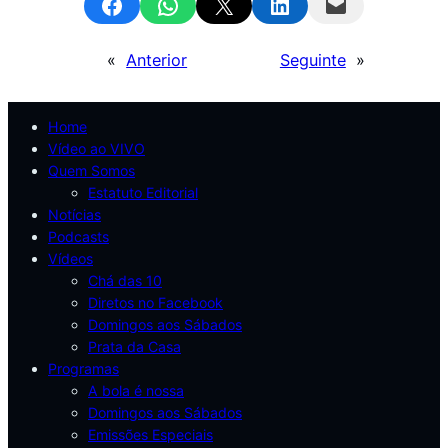
Share on Facebook
Share on WhatsApp
Email this Page
Share on LinkedIn
Email this Page
«
Anterior
Seguinte
»
Home
Vídeo ao VIVO
Quem Somos
Estatuto Editorial
Notícias
Podcasts
Vídeos
Chá das 10
Diretos no Facebook
Domingos aos Sábados
Prata da Casa
Programas
A bola é nossa
Domingos aos Sábados
Emissões Especiais